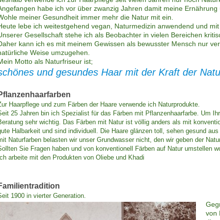
Angefangen habe ich vor über zwanzig Jahren damit meine Ernährung 
Wohle meiner Gesundheit immer mehr die Natur mit ein.
Heute lebe ich weitestgehend vegan, Naturmedizin anwendend und mit 
Unserer Gesellschaft stehe ich als Beobachter in vielen Bereichen kriti
Daher kann ich es mit meinem Gewissen als bewusster Mensch nur ver
natürliche Weise umzugehen.
Mein Motto als Naturfriseur ist;
schönes und gesundes Haar mit der Kraft der Natu
Pflanzenhaarfarben
Zur Haarpflege und zum Färben der Haare verwende ich Naturprodukte.
Seit 25 Jahren bin ich Spezialist für das Färben mit Pflanzenhaarfarbe. Um Ihre
Beratung sehr wichtig. Das Färben mit Natur ist völlig anders als mit konvent
gute Halbarkeit und sind individuell. Die Haare glänzen toll, sehen gesund au
mit Naturfarben belasten wir unser Grundwasser nicht, den wir geben der Nat
Sollten Sie Fragen haben und von konventionell Färben auf Natur umstellen wol
Ich arbeite mit den Produkten von Oliebe und Khadi
Familientradition
Seit 1900 in vierter Generation.
Gegr
von 