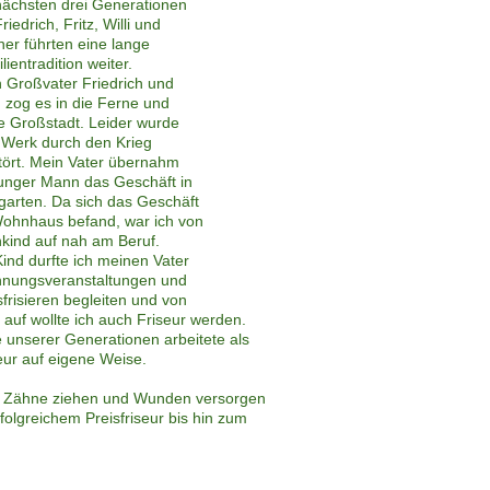
nächsten drei Generationen
riedrich, Fritz, Willi und
er führten eine lange
lientradition weiter.
 Großvater Friedrich und
 zog es in die Ferne und
ie Großstadt. Leider wurde
 Werk durch den Krieg
tört. Mein Vater übernahm
junger Mann das Geschäft in
garten. Da sich das Geschäft
ohnhaus befand, war ich von
nkind auf nah am Beruf.
Kind durfte ich meinen Vater
nnungsveranstaltungen und
sfrisieren begleiten und von
n auf wollte ich auch Friseur werden.
 unserer Generationen arbeitete als
eur auf eigene Weise.
 Zähne ziehen und Wunden versorgen
rfolgreichem Preisfriseur bis hin zum