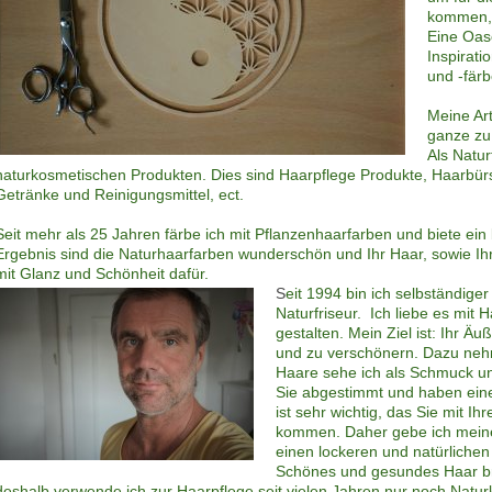
kommen, 
Eine Oas
Inspirati
und -färb
Meine Ar
ganze zu
Als Natur
naturkosmetischen Produkten. Dies sind Haarpflege Produkte, Haarbür
Getränke und Reinigungsmittel, ect.
Seit mehr als 25 Jahren färbe ich mit Pflanzenhaarfarben und biete ein
Ergebnis sind die Naturhaarfarben wunderschön und Ihr Haar, sowie I
mit Glanz und Schönheit dafür.
S
eit 1994 bin ich selbständige
Naturfriseur. Ich liebe es mit 
gestalten. Mein Ziel ist: Ihr Ä
und zu verschönern. Dazu nehme
Haare sehe ich als Schmuck un
Sie abgestimmt und haben eine 
ist sehr wichtig, das Sie mit 
kommen. Daher gebe ich mein
einen lockeren und natürlichen 
Schönes und gesundes Haar b
deshalb verwende ich zur Haarpflege seit vielen Jahren nur noch Natu