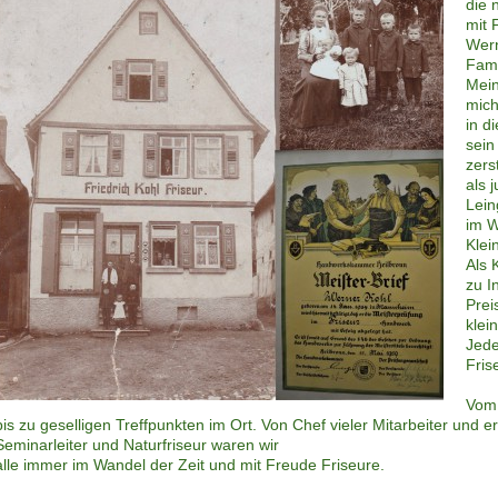
die 
mit F
Wern
Fami
Mein
mich
in d
sein
zers
als 
Lein
im W
Klei
Als 
zu I
Prei
klei
Jede
Fris
Vom
bis zu geselligen T
reffpunkten im Ort. Von Chef vieler Mitarbeiter und e
Seminarleiter und Naturfriseur waren wir
alle immer im Wandel der Zeit und mit Freude Friseure.