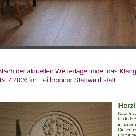
Nach der aktuellen Wetterlage findet das Klan
19.7.2026 im Heilbronner Stattwald statt
Herz
Naturfris
Ich lade 
im Lebens
Dieser s
um für di