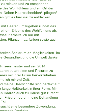
zu relaxen und zu entspannen.
e des Wohlfühlens und ein Ort der
on. Neben Haareschneiden/ -pflegen/
en gibt es hier viel zu entdecken.
t mit Haaren umzugehen rundet das
 einem Erlebnis des Wohlfühlens ab.
friseur arbeite ich nur mit
sten, Pflanzenhaarfarben sowie auch
 breites Spektrum an Möglichkeiten. Im
hre Gesundheit und die Umwelt danken
r Friseurmeister und seit 2014
Haaren zu arbeiten und Frisuren zu
ußeres mit Ihrer Frisur hervorzuheben
 ich mir viel Zeit.
d meine Haarschnitte sind perfekt auf
lange Haltbarkeit in ihrer Form. Mir
Ihren Haaren auch zu Hause gut zurecht
en Frisuren durch meine Behandlung
Fall.
raucht eine besondere Zuwendung,
rkosmetik-Produkte.