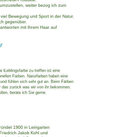
umzustellen, weiter bezog ich zum
viel Bewegung und Sport in der Natur.
sch gegenüber.
antworten mit Ihrem Haar auf
r
 lLeblingsfarbe zu treffen ist eine
ionellen Farben. Narurfarben haben eine
s und fühlen sich sehr gut an. Beim Färben
ur das zurück was wir von ihr bekommen.
len, berate ich Sie gerne.
ündet 1900 in Leingarten
Friedrich Jakob Kohl und